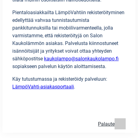
Pientaloasiakkailta LämpöVahtiin rekisteröityminen
edellyttää vahvaa tunnistautumista
pankkitunnuksilla tai mobiilivarmenteella, jolla
varmistamme, että rekisteröityjä on Salon
Kaukolämmön asiakas. Palvelusta kiinnostuneet
isännöitsijät ja yritykset voivat ottaa yhteyden
sähköpostitse
kaukolampo@salonkaukolampo.fi
sopiakseen palvelun käytön aloittamisesta.
Käy tutustumassa ja rekisteröidy palveluun:
LämpöVahti-asiakasportaali
.
Palaute