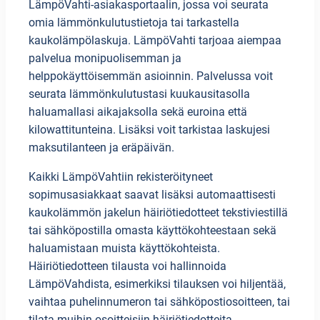
LämpöVahti-asiakasportaalin, jossa voi seurata
omia lämmönkulutustietoja tai tarkastella
kaukolämpölaskuja. LämpöVahti tarjoaa aiempaa
palvelua monipuolisemman ja
helppokäyttöisemmän asioinnin. Palvelussa voit
seurata lämmönkulutustasi kuukausitasolla
haluamallasi aikajaksolla sekä euroina että
kilowattitunteina. Lisäksi voit tarkistaa laskujesi
maksutilanteen ja eräpäivän.
Kaikki LämpöVahtiin rekisteröityneet
sopimusasiakkaat saavat lisäksi automaattisesti
kaukolämmön jakelun häiriötiedotteet tekstiviestillä
tai sähköpostilla omasta käyttökohteestaan sekä
haluamistaan muista käyttökohteista.
Häiriötiedotteen tilausta voi hallinnoida
LämpöVahdista, esimerkiksi tilauksen voi hiljentää,
vaihtaa puhelinnumeron tai sähköpostiosoitteen, tai
tilata muihin osoitteisiin häiriötiedotteita.