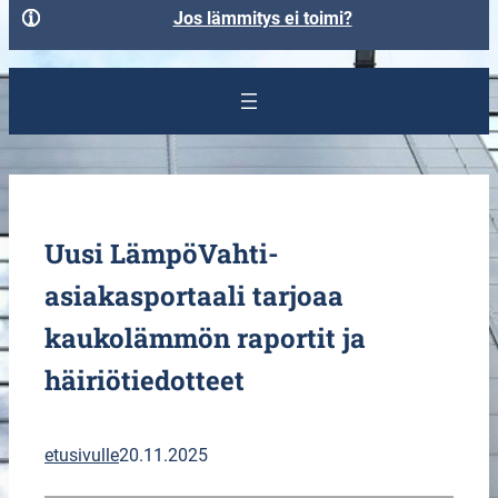
Jos lämmitys ei toimi?
Uusi LämpöVahti-
asiakasportaali tarjoaa
kaukolämmön raportit ja
häiriötiedotteet
etusivulle
20.11.2025