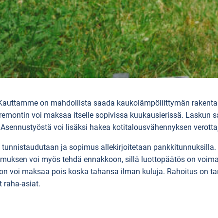
Kauttamme on mahdollista saada kaukolämpöliittymän rakentami
 remontin voi maksaa itselle sopivissa kuukausierissä. Laskun s
. Asennustyöstä voi lisäksi hakea kotitalousvähennyksen verott
tunnistaudutaan ja sopimus allekirjoitetaan pankkitunnuksilla
akemuksen voi myös tehdä ennakkoon, sillä luottopäätös on voim
n voi maksaa pois koska tahansa ilman kuluja. Rahoitus on tarjo
t raha-asiat.