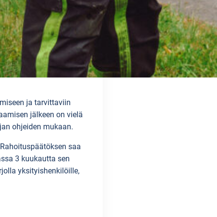
seen ja tarvittaviin
aamisen jälkeen on vielä
ajan ohjeiden mukaan.
. Rahoituspäätöksen saa
assa 3 kuukautta sen
lla yksityishenkilöille,