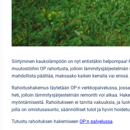
Siirtyminen kaukolämpöön on nyt entistäkin helpompaa! 
muutostöihin OP rahoitusta, jolloin lämmitysjärjestelmän
mahdollista päättää, maksaako kaiken kerralla vai erissä
Rahoitushakemus täytetään OP:n verkkopalvelussa, jossa 
heti, jolloin lämmitysjärjestelmän remontti voi alkaa. H
myöntämisestä. Rahoitukseen ei tarvita vakuuksia, ja luoto
jolla on omistusasunto, säännölliset tulot ja hyvin hoidetu
Tutustu rahoituksen hakemiseen
OP:n palvelussa
.