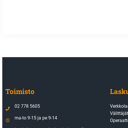
Toimisto
Lask
02 778 5605
Verkkol
Välittäj
ma-to 9-15 ja pe 9-14
Operaatt