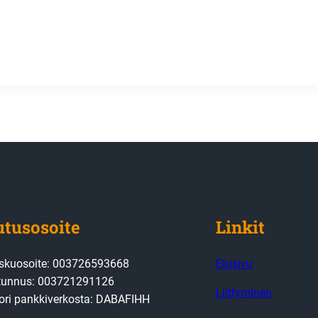
utusosoite
Linkit
askuosoite: 003726593668
Etusivu
ätunnus: 003721291126
Liittyminen
ori pankkiverkosta: DABAFIHH